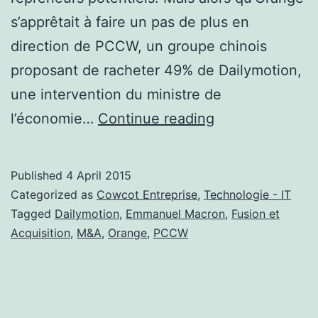
s’apprêtait à faire un pas de plus en
direction de PCCW, un groupe chinois
proposant de racheter 49% de Dailymotion,
une intervention du ministre de
Dailymotion
l’économie…
Continue reading
à
la
Published
4 April 2015
recherche
Categorized as
Cowcot Entreprise
,
Technologie - IT
du
Tagged
Dailymotion
,
Emmanuel Macron
,
Fusion et
Acquisition
,
M&A
,
Orange
,
PCCW
repreneur
parfait