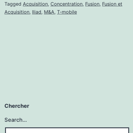
Tagged
Acquisition
,
Concentration
,
Fusion
,
Fusion et
Acquisition
,
Iliad
,
M&A
,
T-mobile
Chercher
Search…