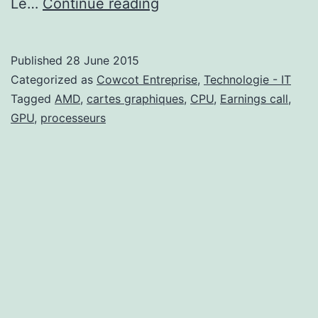
Quel
Le…
Continue reading
avenir
pour
Published
28 June 2015
AMD
Categorized as
Cowcot Entreprise
,
Technologie - IT
?
Tagged
AMD
,
cartes graphiques
,
CPU
,
Earnings call
,
GPU
,
processeurs