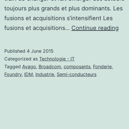
toujours plus grands et plus dominants. Les
fusions et acquisitions s’intensifient Les
Con
fusions et acquisitions…
Continue reading
dan
l’in
Published
4 June 2015
des
Categorized as
Technologie - IT
sem
Tagged
Avago
,
Broadcom
,
composants
,
Fonderie
,
Foundry
,
IDM
,
Industrie
,
Semi-conducteurs
con