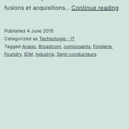
Con
fusions et acquisitions…
Continue reading
dan
l’in
Published
4 June 2015
des
Categorized as
Technologie - IT
sem
Tagged
Avago
,
Broadcom
,
composants
,
Fonderie
,
Foundry
,
IDM
,
Industrie
,
Semi-conducteurs
con