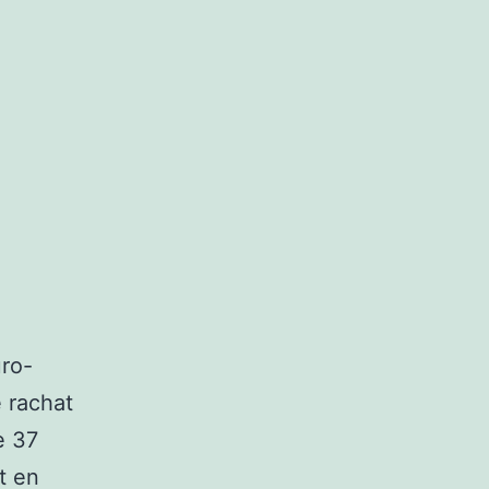
uro-
 rachat
e 37
t en