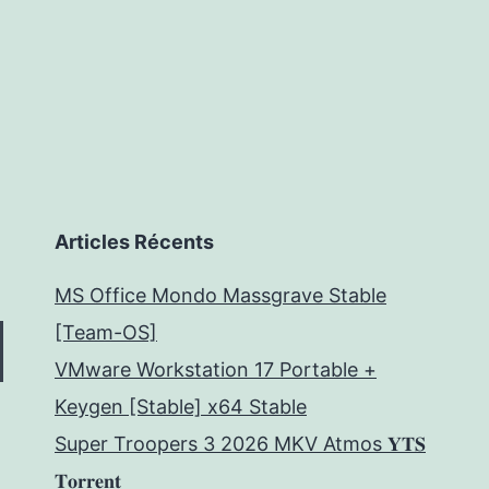
Articles Récents
MS Office Mondo Massgrave Stable
[Team-OS]
VMware Workstation 17 Portable +
Keygen [Stable] x64 Stable
Super Troopers 3 2026 MKV Atmos 𝐘𝐓𝐒
𝐓𝐨𝐫𝐫𝐞𝐧𝐭