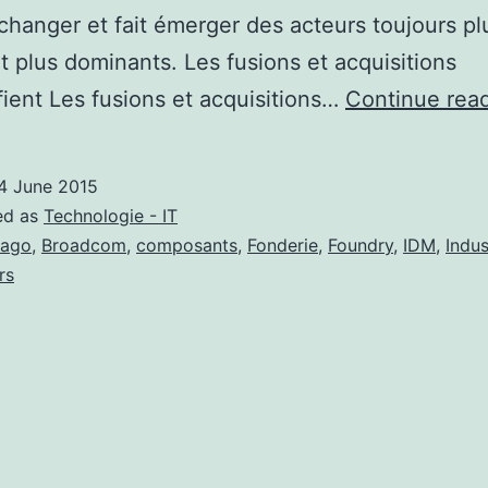
 changer et fait émerger des acteurs toujours pl
t plus dominants. Les fusions et acquisitions
ifient Les fusions et acquisitions…
Continue rea
4 June 2015
ed as
Technologie - IT
vago
,
Broadcom
,
composants
,
Fonderie
,
Foundry
,
IDM
,
Indus
rs