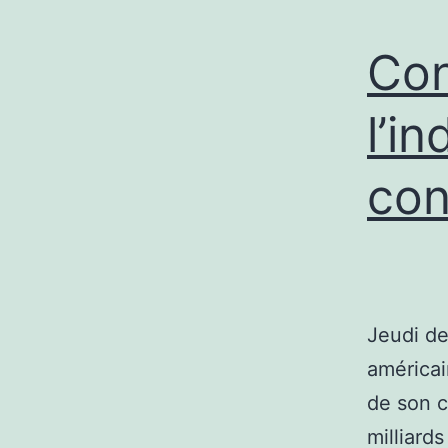
Con
l’i
con
Jeudi de
américai
de son c
milliard