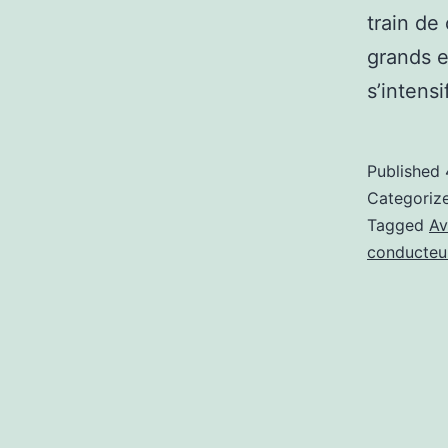
train de
grands e
s’intens
Published
Categoriz
Tagged
A
conducteu