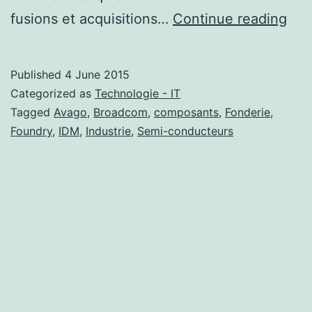
Con
fusions et acquisitions…
Continue reading
dan
l’in
Published
4 June 2015
des
Categorized as
Technologie - IT
sem
Tagged
Avago
,
Broadcom
,
composants
,
Fonderie
,
Foundry
,
IDM
,
Industrie
,
Semi-conducteurs
con