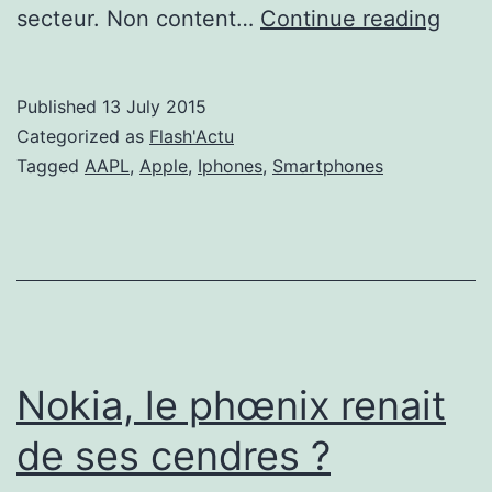
The
secteur. Non content…
Continue reading
Winn
Take
Published
13 July 2015
It
Categorized as
Flash'Actu
All
Tagged
AAPL
,
Apple
,
Iphones
,
Smartphones
:
Appl
au
som
Nokia, le phœnix renait
de ses cendres ?