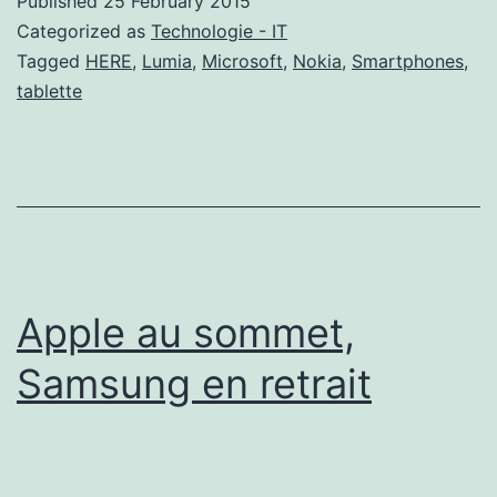
Published
25 February 2015
Categorized as
Technologie - IT
Tagged
HERE
,
Lumia
,
Microsoft
,
Nokia
,
Smartphones
,
tablette
Apple au sommet,
Samsung en retrait