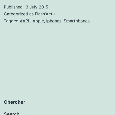
Take
Published
13 July 2015
It
Categorized as
Flash'Actu
All
Tagged
AAPL
,
Apple
,
Iphones
,
Smartphones
:
Appl
au
som
Chercher
Search…