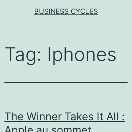
Skip
BUSINESS CYCLES
to
content
Tag:
Iphones
The Winner Takes It All :
Apple au sommet