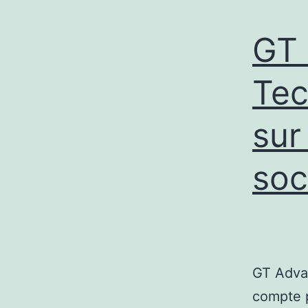
GT
Tec
sur
soc
GT Advan
compte p