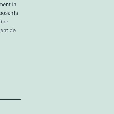
ment la
mposants
obre
ment de