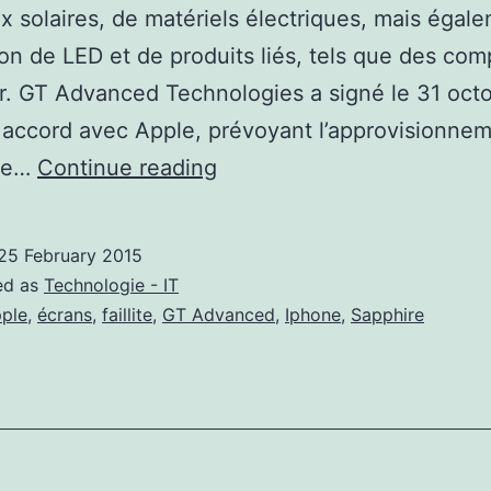
 solaires, de matériels électriques, mais égale
on de LED et de produits liés, tels que des co
r. GT Advanced Technologies a signé le 31 oct
accord avec Apple, prévoyant l’approvisionne
GT
ue…
Continue reading
Advanced
Technologies
25 February 2015
:
ed as
Technologie - IT
Un
ple
,
écrans
,
faillite
,
GT Advanced
,
Iphone
,
Sapphire
point
sur
la
situation