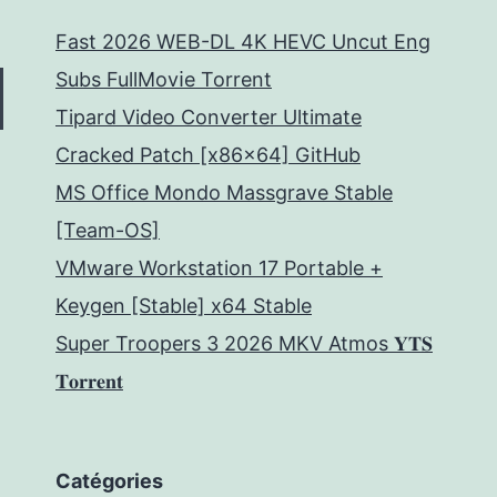
Fast 2026 WEB-DL 4K HEVC Uncut Eng
Subs FullMov𝗂e Torrent
Tipard Video Converter Ultimate
Cracked Patch [x86x64] GitHub
MS Office Mondo Massgrave Stable
[Team-OS]
VMware Workstation 17 Portable +
Keygen [Stable] x64 Stable
Super Troopers 3 2026 MKV Atmos 𝐘𝐓𝐒
𝐓𝐨𝐫𝐫𝐞𝐧𝐭
Catégories