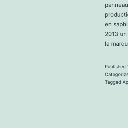
panneaux
producti
en saphi
2013 un 
la marq
Published
Categoriz
Tagged
Ap