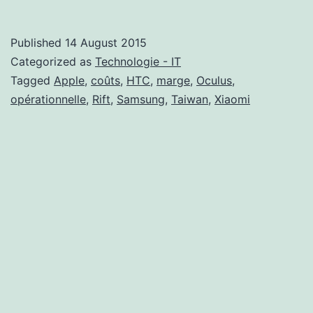
coule
vers
Published
14 August 2015
les
Categorized as
Technologie - IT
abysses
Tagged
Apple
,
coûts
,
HTC
,
marge
,
Oculus
,
opérationnelle
,
Rift
,
Samsung
,
Taiwan
,
Xiaomi