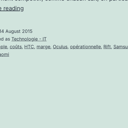
HTC
e reading
coule
vers
14 August 2015
les
ed as
Technologie - IT
abysses
ple
,
coûts
,
HTC
,
marge
,
Oculus
,
opérationnelle
,
Rift
,
Samsu
aomi