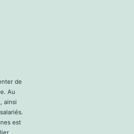
enter de
ue. Au
 ainsi
alariés.
ones est
lier…