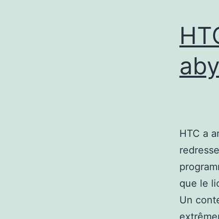
HTC
aby
HTC a an
redresse
programm
que le l
Un conte
extrêmem