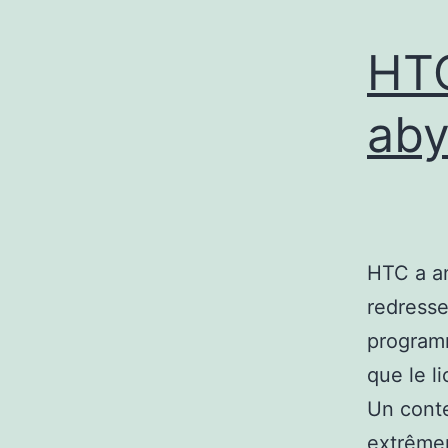
HTC
aby
HTC a an
redresse
programm
que le l
Un conte
extrêmem