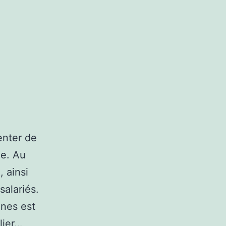
enter de
ue. Au
 ainsi
alariés.
ones est
lier…