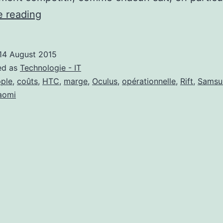
HTC
e reading
coule
vers
14 August 2015
les
ed as
Technologie - IT
abysses
ple
,
coûts
,
HTC
,
marge
,
Oculus
,
opérationnelle
,
Rift
,
Samsu
aomi