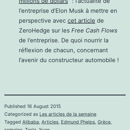
millions de dollars
” : l’actualité de
l’entreprise d’Elon Musk à mettre en
perspective avec
cet article
de
ZeroHedge sur les
Free Cash Flows
de l’entreprise. De quoi nourrir la
réflexion de chacun, concernant
l’avenir du constructeur automobile !
Published
16 August 2015
Categorized as
Les articles de la semaine
Tagged
Alibaba
,
Articles
,
Edmund Phelps
,
Grèce
,
semaine
,
Tesla
,
Yuan