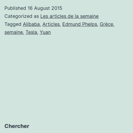
de
Published
16 August 2015
la
Categorized as
Les articles de la semaine
semaine:
Tagged
Alibaba
,
Articles
,
Edmund Phelps
,
Grèce
,
semaine
,
Tesla
,
Yuan
10/08
Chercher