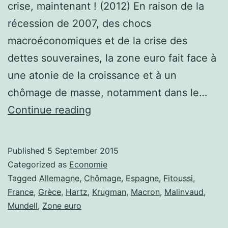
crise, maintenant ! (2012) En raison de la
récession de 2007, des chocs
macroéconomiques et de la crise des
dettes souveraines, la zone euro fait face à
une atonie de la croissance et à un
chômage de masse, notamment dans le…
Chômage
Continue reading
dans
la
Published
5 September 2015
zone
Categorized as
Economie
euro
Tagged
Allemagne
,
Chômage
,
Espagne
,
Fitoussi
,
France
,
Grèce
,
Hartz
,
Krugman
,
Macron
,
Malinvaud
,
:
Mundell
,
Zone euro
une