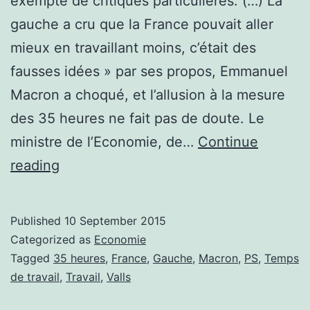
exempte de critiques particulières. (…) La
gauche a cru que la France pouvait aller
mieux en travaillant moins, c’était des
fausses idées » par ses propos, Emmanuel
Macron a choqué, et l’allusion à la mesure
des 35 heures ne fait pas de doute. Le
ministre de l’Economie, de…
Continue
35
reading
heures
:
Published
10 September 2015
le
Categorized as
Economie
début
Tagged
35 heures
,
France
,
Gauche
,
Macron
,
PS
,
Temps
de travail
,
Travail
,
Valls
de
la