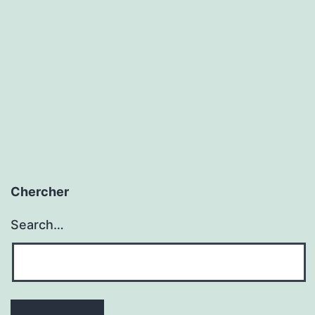
amélioration
partie
pour
durer
?
Chercher
Search…