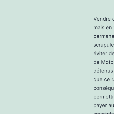
Vendre d
mais en 
permane
scrupule
éviter d
de Motor
détenus
que ce r
conséque
permettr
payer a