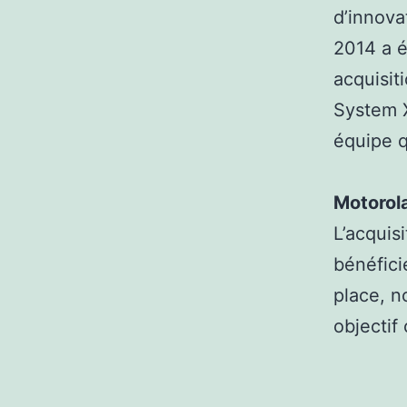
d’innova
2014 a é
acquisit
System X
équipe q
Motorol
L’acquis
bénéfici
place, n
objectif