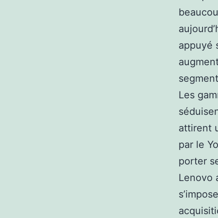
beaucoup
aujourd’
appuyé s
augmente
segment
Les gamm
séduisen
attirent 
par le Y
porter se
Lenovo a
s’impose
acquisit