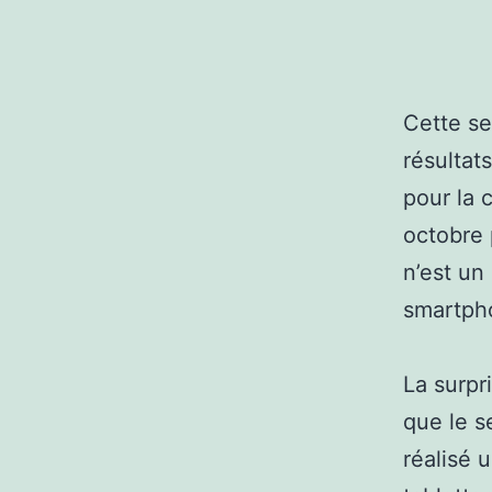
Cette se
résultat
pour la 
octobre 
n’est un
smartpho
La surpr
que le s
réalisé 