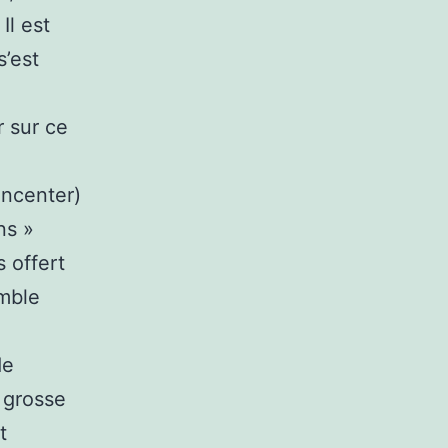
Il est
s’est
r sur ce
incenter)
ns »
s offert
emble
de
 grosse
t