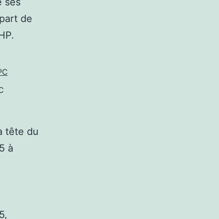
é ses
part de
HP.
C
a tête du
5 à
5,