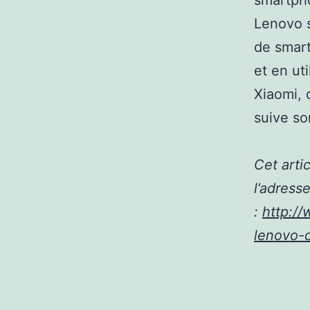
smartph
Lenovo s
de smart
et en uti
Xiaomi, 
suive so
Cet arti
l’adress
:
http:/
lenovo-c