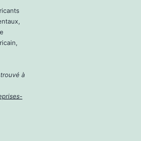
ricants
entaux,
ue
icain,
etrouvé à
prises-