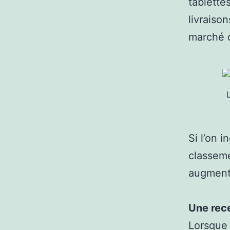
tablette
livraiso
marché 
Si l’on i
classeme
augment
Une rec
Lorsque 