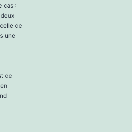
e cas :
 deux
 celle de
as une
st de
 en
ond