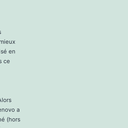
s
 mieux
isé en
s ce
Alors
Lenovo a
hé (hors