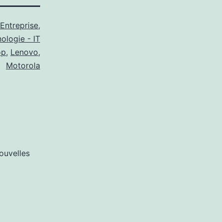
Entreprise
,
ologie - IT
op
,
Lenovo
,
Motorola
ouvelles