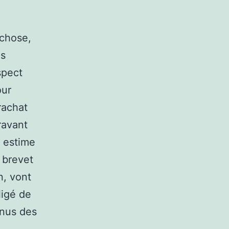
 chose,
ès
spect
our
rachat
ravant
 estime
e brevet
n, vont
ligé de
enus des