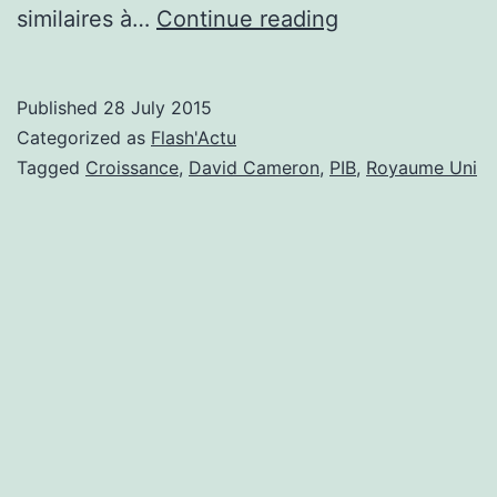
L’économie
similaires à…
Continue reading
britannique
repart
Published
28 July 2015
à
Categorized as
Flash'Actu
+0.7%
Tagged
Croissance
,
David Cameron
,
PIB
,
Royaume Uni