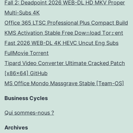
Fall 2: Deadpoint 2026 WEB-DL HD MKV Proper
Multi-Subs 4K
Office 365 LTSC Professional Plus Compact Build
KMS Activation Stable Frее Dow𝚗load Tоr𝚛ent
Fast 2026 WEB-DL 4K HEVC Uncut Eng Subs
FullMov𝗂e Torrent
Tipard Video Converter Ultimate Cracked Patch
[x86x64] GitHub
MS Office Mondo Massgrave Stable [Team-OS]
Business Cycles
Qui sommes-nous ?
Archives