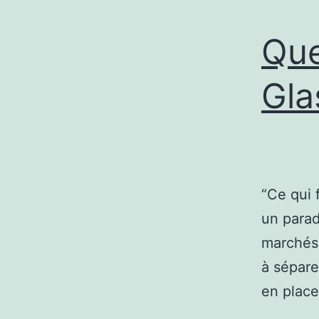
Que
Gla
“Ce qui 
un paradi
marchés 
à sépare
en place