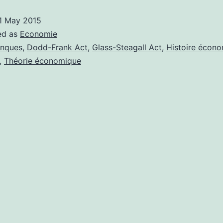
1 May 2015
ed as
Economie
nques
,
Dodd-Frank Act
,
Glass-Steagall Act
,
Histoire écon
,
Théorie économique