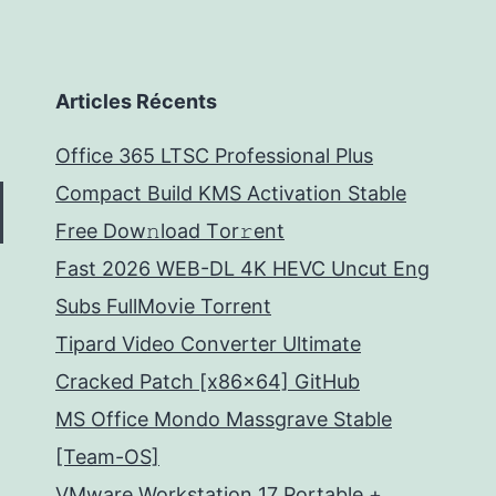
Articles Récents
Office 365 LTSC Professional Plus
Compact Build KMS Activation Stable
Frее Dow𝚗load Tоr𝚛ent
Fast 2026 WEB-DL 4K HEVC Uncut Eng
Subs FullMov𝗂e Torrent
Tipard Video Converter Ultimate
Cracked Patch [x86x64] GitHub
MS Office Mondo Massgrave Stable
[Team-OS]
VMware Workstation 17 Portable +