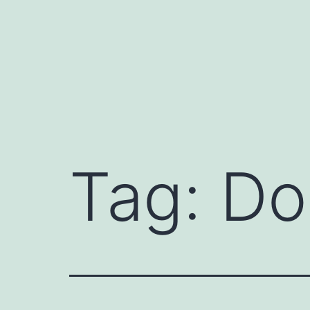
Skip
to
content
Tag:
Do