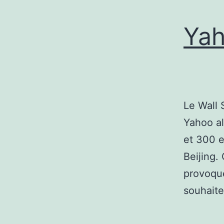
Yah
Le Wall 
Yahoo al
et 300 e
Beijing.
provoqué
souhaite