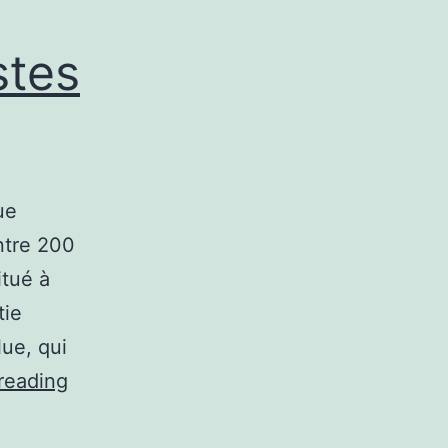
stes
ue
entre 200
itué à
tie
lue, qui
Yahoo
reading
contre