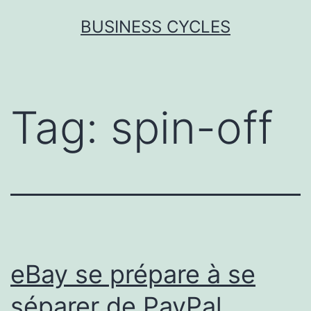
Skip
BUSINESS CYCLES
to
content
Tag:
spin-off
eBay se prépare à se
séparer de PayPal