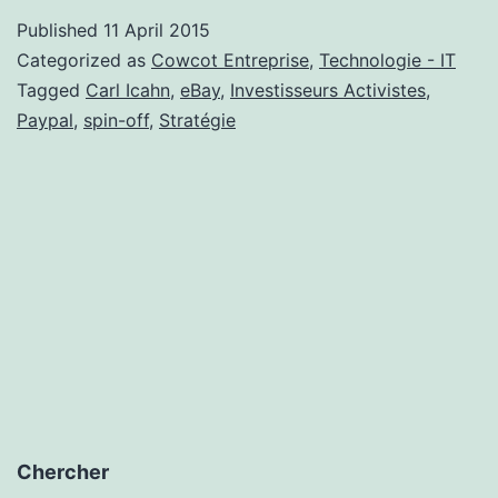
prépare
Published
11 April 2015
à
Categorized as
Cowcot Entreprise
,
Technologie - IT
se
Tagged
Carl Icahn
,
eBay
,
Investisseurs Activistes
,
Paypal
,
spin-off
,
Stratégie
séparer
de
PayPal
Chercher