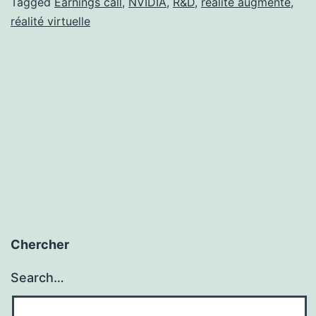
Tagged
Earnings call
,
NVIDIA
,
R&D
,
réalité augmenté
,
réalité virtuelle
Chercher
Search…