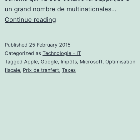
un grand nombre de multinationales…
Comment
Continue reading
Google
et
Published
25 February 2015
Microsoft
Categorized as
Technologie - IT
optimisent
Tagged
Apple
,
Google
,
Impôts
,
Microsoft
,
Optimisation
fiscale
,
Prix de tranfert
,
Taxes
leurs
taxes.