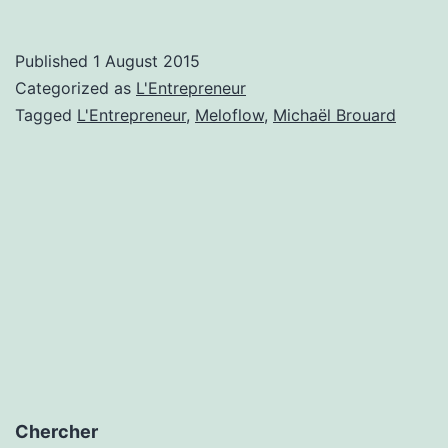
:
Michaël
Published
1 August 2015
Brouard
Categorized as
L'Entrepreneur
&
Tagged
L'Entrepreneur
,
Meloflow
,
Michaël Brouard
MeloFlow
Chercher