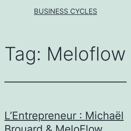
Skip
BUSINESS CYCLES
to
content
Tag:
Meloflow
L’Entrepreneur : Michaël
Brouard & MeloFlow