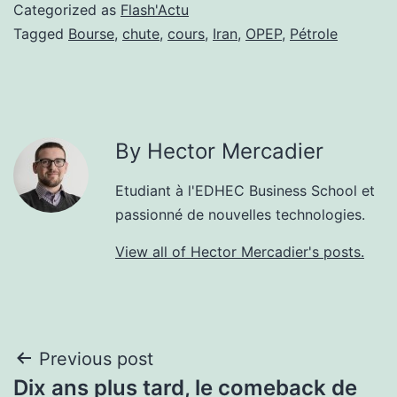
Categorized as
Flash'Actu
Tagged
Bourse
,
chute
,
cours
,
Iran
,
OPEP
,
Pétrole
By Hector Mercadier
Etudiant à l'EDHEC Business School et
passionné de nouvelles technologies.
View all of Hector Mercadier's posts.
Post
Previous post
Dix ans plus tard, le comeback de