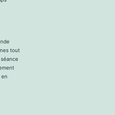
ande
ones tout
a séance
vement
d en