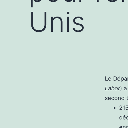
Unis
Le Dépar
Labor
) a
second t
215
déc
enr