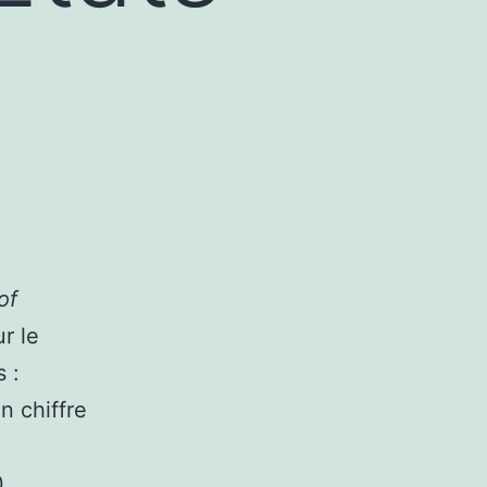
of
ur le
 :
n chiffre
0