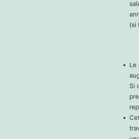
sal
ann
(si
Le 
aug
Si 
pre
rep
Ce
tra
une