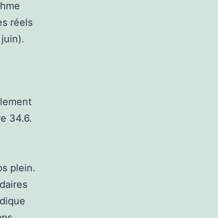
ythme
es réels
juin).
alement
e 34.6.
s plein.
daires
ndique
mps