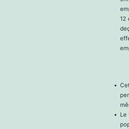
emp
12 
deç
eff
emp
Cet
per
mêm
Le 
pop