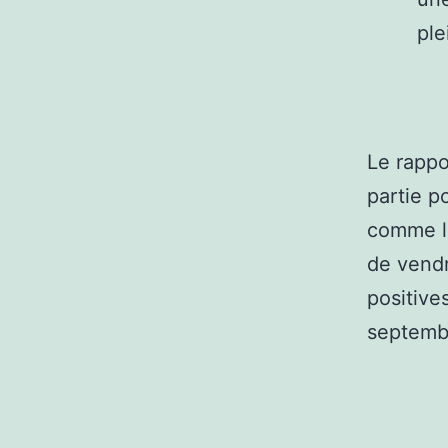
ple
Le rappo
partie p
comme le
de vendr
positive
septembr