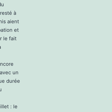
du
 resté à
nis aient
pation et
 le fait
a
encore
s avec un
gue durée
u
let : le