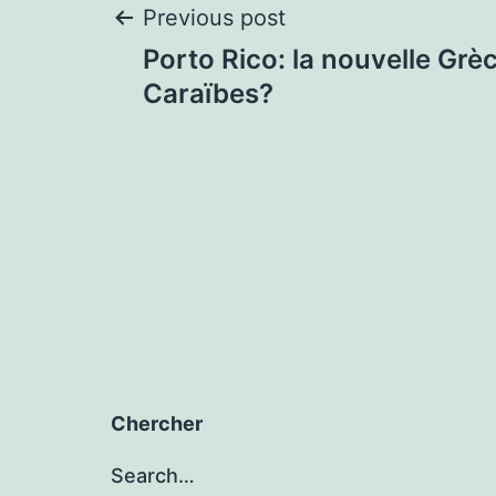
Post
Previous post
Porto Rico: la nouvelle Grè
navigation
Caraïbes?
Chercher
Search…