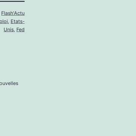
s
Flash'Actu
loi
,
Etats-
Unis
,
Fed
ouvelles