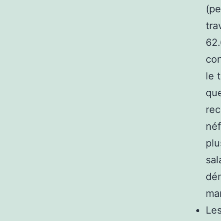
(pe
tra
62.
con
le 
que
rec
néf
plu
sal
dém
mar
Les