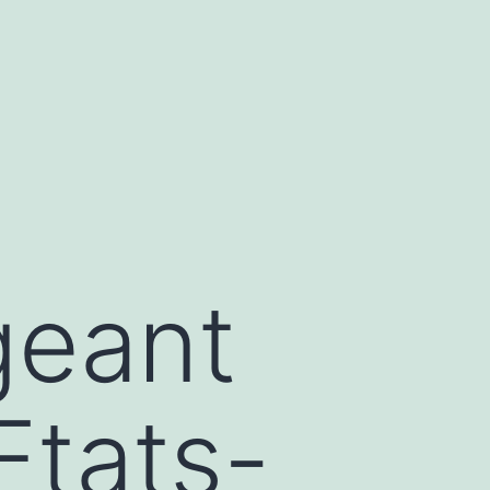
geant
Etats-