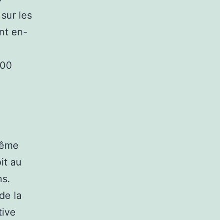
sur les
nt en-
000
même
it au
ns.
de la
tive